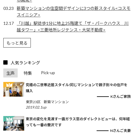
03.23
新築マンションの住空間デザインに3つの新スタイル<コスモ
スイニシア>
12.17
「川越」駅徒歩1分に地上25階建て「ザ・パークハウス 川
越タワー」<三菱地所レジテンス・大栄不動産>
もっと見る
人気ランキング
Pick-up
生声
特集
究極の二世帯近居スタイル!同じマンションで親子別々の住戸を
購入
Kさんご家族
東京23区
新築マンション
2019.02.1up
東京の変化を見渡す一面ガラス窓のダイレクトビューは、何年経
っても一番の贅沢です
Nさんご夫妻