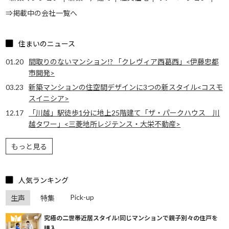
⇒掲載中の会社一覧へ
住まいのニュース
01.20
間取りのないマンション!? 「クレヴィア西葛西」<伊藤忠都
市開発>
03.23
新築マンションの住空間デザインに3つの新スタイル<コスモ
スイニシア>
12.17
「川越」駅徒歩1分に地上25階建て「ザ・パークハウス 川
越タワー」<三菱地所レジテンス・大栄不動産>
もっと見る
人気ランキング
Pick-up
生声
特集
究極の二世帯近居スタイル!同じマンションで親子別々の住戸を
購入