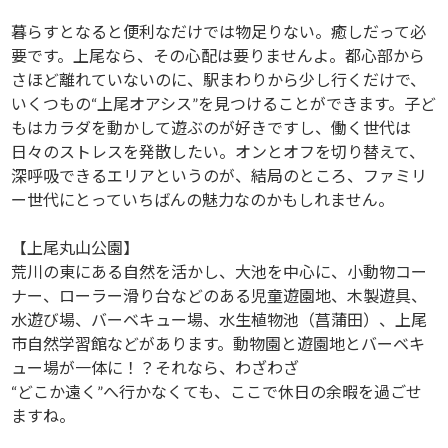
暮らすとなると便利なだけでは物足りない。癒しだって必
要です。上尾なら、その心配は要りませんよ。都心部から
さほど離れていないのに、駅まわりから少し行くだけで、
いくつもの“上尾オアシス”を見つけることができます。子ど
もはカラダを動かして遊ぶのが好きですし、働く世代は
日々のストレスを発散したい。オンとオフを切り替えて、
深呼吸できるエリアというのが、結局のところ、ファミリ
ー世代にとっていちばんの魅力なのかもしれません。
【上尾丸山公園】
荒川の東にある自然を活かし、大池を中心に、小動物コー
ナー、ローラー滑り台などのある児童遊園地、木製遊具、
水遊び場、バーベキュー場、水生植物池（菖蒲田）、上尾
市自然学習館などがあります。動物園と遊園地とバーベキ
ュー場が一体に！？それなら、わざわざ
“どこか遠く”へ行かなくても、ここで休日の余暇を過ごせ
ますね。