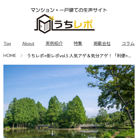
Top
About
実例紹介
特集
掲載会社
コラム
HOME
うちレポ×街レポvol.5 人気アゲ＆気分アゲ！「利便×自
然」両方が揃う上尾