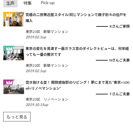
Pick-up
生声
特集
究極の二世帯近居スタイル!同じマンションで親子別々の住戸を
購入
Kさんご家族
東京23区
新築マンション
2019.02.1up
東京の変化を見渡す一面ガラス窓のダイレクトビューは、何年経
っても一番の贅沢です
Nさんご夫妻
東京23区
新築マンション
2019.02.1up
突き抜ける空！ 開放感抜群のリビング！ 夢にまで見た“東京×100
㎡×リノベマンション”
Tさんご夫妻
東京23区
リノベーション
2019.10.15up
もっと見る