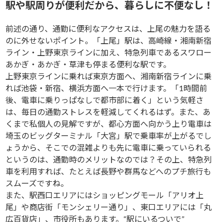
駅や駅周りが便利だから、暮らしに不便なし！
前述の通り、通勤に便利なアクセスは、上尾の魅力を語る
のに外せないポイント。「上尾」駅は、高崎線・湘南新宿
ライン・上野東京ラインに加え、特急列車であるスワロー
あかぎ・あかぎ・草津も停まる便利な駅です。
上野東京ラインに乗れば東京方面へ、湘南新宿ラインに乗
れば池袋・新宿、横浜方面へ一本で行けます。「1時間前
後、電車に乗りっぱなしで都市部に着く」という気軽さ
は、毎日の通勤ストレスを軽減してくれるはず。また、あ
くまで私個人の見解ですが、都心方面へ向かう上り電車は
埼玉のビッグターミナル「大宮」駅で乗車率が上がるでし
ょうから、そこでの混雑よりも先に電車に乗っていられる
というのは、通勤時のメリットなのでは？その上、特急列
車を利用すれば、たとえば長野や群馬などへのプチ旅行も
スムーズですね。
また、駅西口エリアにはショッピングモール「アリオ上
尾」や商店街「モンシェリー通り」、東口エリアには「丸
広百貨店」、市役所もあります。“駅にいるついで”