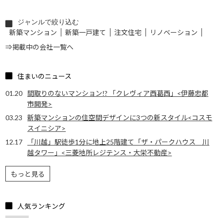
ジャンルで絞り込む
新築マンション
新築一戸建て
注文住宅
リノベーション
⇒掲載中の会社一覧へ
住まいのニュース
01.20
間取りのないマンション!? 「クレヴィア西葛西」<伊藤忠都
市開発>
03.23
新築マンションの住空間デザインに3つの新スタイル<コスモ
スイニシア>
12.17
「川越」駅徒歩1分に地上25階建て「ザ・パークハウス 川
越タワー」<三菱地所レジテンス・大栄不動産>
もっと見る
人気ランキング