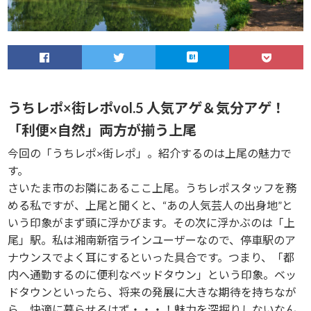
うちレポ×街レポvol.5 人気アゲ＆気分アゲ！
「利便×自然」両方が揃う上尾
今回の「うちレポ×街レポ」。紹介するのは上尾の魅力で
す。
さいたま市のお隣にあるここ上尾。うちレポスタッフを務
める私ですが、上尾と聞くと、“あの人気芸人の出身地”と
いう印象がまず頭に浮かびます。その次に浮かぶのは「上
尾」駅。私は湘南新宿ラインユーザーなので、停車駅のア
ナウンスでよく耳にするといった具合です。つまり、「都
内へ通勤するのに便利なベッドタウン」という印象。ベッ
ドタウンといったら、将来の発展に大きな期待を持ちなが
ら、快適に暮らせるはず・・・！魅力を深掘りしないなん