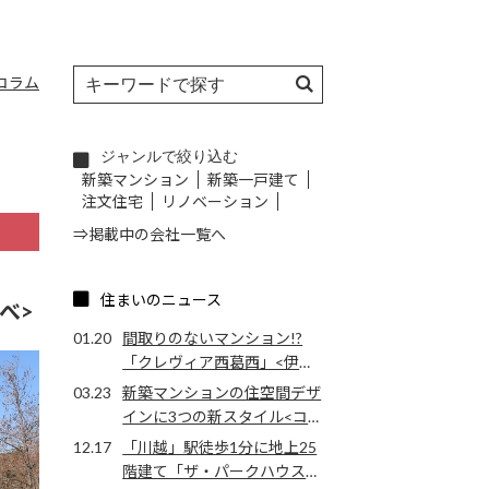
コラム
ジャンルで絞り込む
新築マンション
新築一戸建て
注文住宅
リノベーション
⇒掲載中の会社一覧へ
住まいのニュース
べ>
01.20
間取りのないマンション!?
「クレヴィア西葛西」<伊藤
忠都市開発>
03.23
新築マンションの住空間デザ
インに3つの新スタイル<コ
スモスイニシア>
12.17
「川越」駅徒歩1分に地上25
階建て「ザ・パークハウス