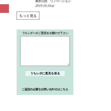
東京23区
リノベーション
ション”
2019.10.15up
もっと見る
うちレポへのご意見をお聞かせ下さい
ご返信の必要なお問い合わせはこちら