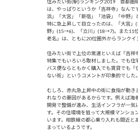
住みたい街(駅)ランキング2019 首都圏
は、やっぱりというか「吉祥寺」なんで
浜」「大宮」「新宿」「池袋」「中野」
特に急上昇して目立ったのは、「大宮」(1
野」(15→6)、「立川」(18→7)。また
老名」は、ともに20位圏外からランクイ
住みたい街で上位の常連といえば「吉祥
特集でもいろいろ取材しました。でも住
バス便ならともかく購入でも賃貸でも「
ない街」というコメントが印象的でした
むしろ、赤丸急上昇中の街に食指が動き
れなりの要因があるからです。例えば海
開発で整備が進み、生活インフラが一気
す。その住環境を狙って大規模マンショ
います。相鉄線の都心乗り入れも間近と
まっているようです。