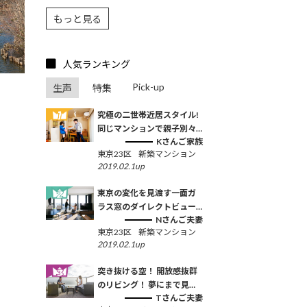
川越タワー」<三菱地所レジ
もっと見る
テンス・大栄不動産>
人気ランキング
Pick-up
生声
特集
究極の二世帯近居スタイル!
同じマンションで親子別々
Kさんご家族
の住戸を購入
東京23区
新築マンション
2019.02.1up
東京の変化を見渡す一面ガ
ラス窓のダイレクトビュー
Nさんご夫妻
は、何年経っても一番の贅
東京23区
新築マンション
沢です
2019.02.1up
突き抜ける空！ 開放感抜群
のリビング！ 夢にまで見
Tさんご夫妻
た“東京×100㎡×リノベマン