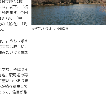
総合で輝く1位
すね。以下、「横
と続きます。今回
3→3)、「中
11位の「船橋」「海
吉祥寺といえば、井の頭公園
ン。
寺」。うちレポの
宅事情は厳しい。
住みたいけど住め
。
ますね。やはりそ
老名。駅周辺の再
に整いつつありま
ンが続々誕生して
あって、注目が集