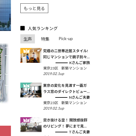
川越タワー」<三菱地所レジ
もっと見る
テンス・大栄不動産>
人気ランキング
Pick-up
生声
特集
究極の二世帯近居スタイル!
同じマンションで親子別々
Kさんご家族
の住戸を購入
東京23区
新築マンション
2019.02.1up
東京の変化を見渡す一面ガ
ラス窓のダイレクトビュー
Nさんご夫妻
は、何年経っても一番の贅
東京23区
新築マンション
沢です
2019.02.1up
突き抜ける空！ 開放感抜群
のリビング！ 夢にまで見
Tさんご夫妻
た“東京×100㎡×リノベマン