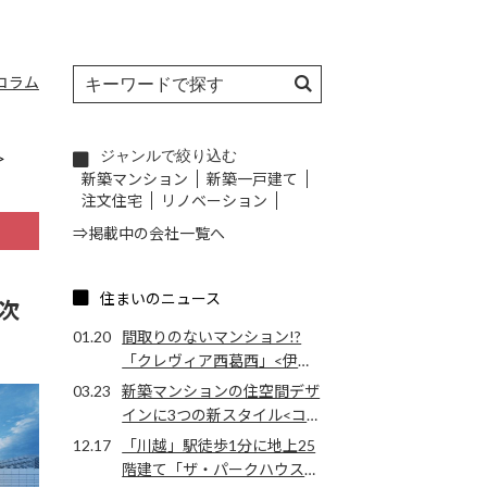
コラム
ジャンルで絞り込む
>
新築マンション
新築一戸建て
注文住宅
リノベーション
⇒掲載中の会社一覧へ
住まいのニュース
順次
01.20
間取りのないマンション!?
「クレヴィア西葛西」<伊藤
忠都市開発>
03.23
新築マンションの住空間デザ
インに3つの新スタイル<コ
スモスイニシア>
12.17
「川越」駅徒歩1分に地上25
階建て「ザ・パークハウス