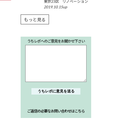
東京23区
リノベーション
ション”
2019.10.15up
もっと見る
うちレポへのご意見をお聞かせ下さい
ご返信の必要なお問い合わせはこちら