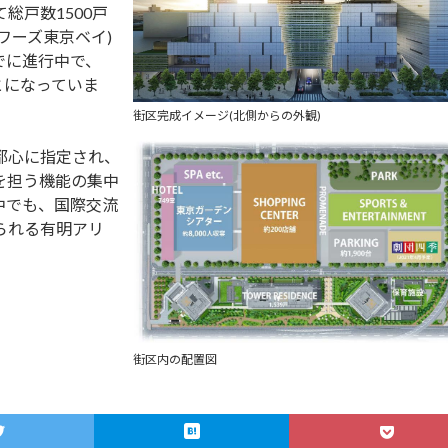
総戸数1500戸
ワーズ東京ベイ)
でに進行中で、
とになっていま
街区完成イメージ(北側からの外観)
都心に指定され、
を担う機能の集中
中でも、国際交流
られる有明アリ
。
街区内の配置図