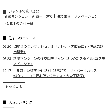
ジャンルで絞り込む
新築マンション
新築一戸建て
注文住宅
リノベーション
⇒掲載中の会社一覧へ
住まいのニュース
01.20
間取りのないマンション!? 「クレヴィア西葛西」<伊藤忠都
市開発>
03.23
新築マンションの住空間デザインに3つの新スタイル<コスモ
スイニシア>
12.17
「川越」駅徒歩1分に地上25階建て「ザ・パークハウス 川
越タワー」<三菱地所レジテンス・大栄不動産>
もっと見る
人気ランキング