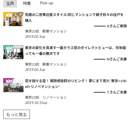
Pick-up
生声
特集
究極の二世帯近居スタイル!同じマンションで親子別々の住戸を
購入
Kさんご家族
東京23区
新築マンション
2019.02.1up
東京の変化を見渡す一面ガラス窓のダイレクトビューは、何年経
っても一番の贅沢です
Nさんご夫妻
東京23区
新築マンション
2019.02.1up
突き抜ける空！ 開放感抜群のリビング！ 夢にまで見た“東京×100
㎡×リノベマンション”
Tさんご夫妻
東京23区
リノベーション
2019.10.15up
もっと見る