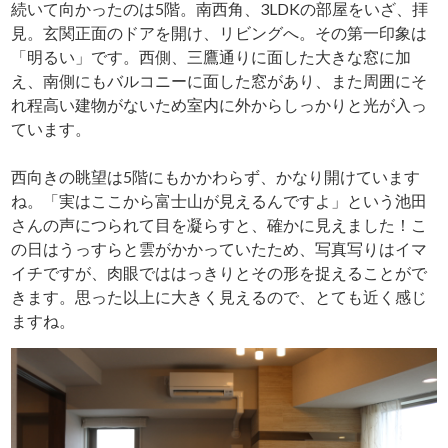
続いて向かったのは5階。南西角、3LDKの部屋をいざ、拝
見。玄関正面のドアを開け、リビングへ。その第一印象は
「明るい」です。西側、三鷹通りに面した大きな窓に加
え、南側にもバルコニーに面した窓があり、また周囲にそ
れ程高い建物がないため室内に外からしっかりと光が入っ
ています。
西向きの眺望は5階にもかかわらず、かなり開けています
ね。「実はここから富士山が見えるんですよ」という池田
さんの声につられて目を凝らすと、確かに見えました！こ
の日はうっすらと雲がかかっていたため、写真写りはイマ
イチですが、肉眼でははっきりとその形を捉えることがで
きます。思った以上に大きく見えるので、とても近く感じ
ますね。