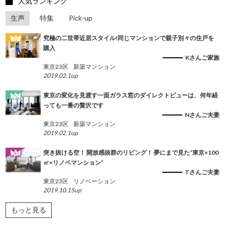
人気ランキング
生声
特集
Pick-up
究極の二世帯近居スタイル!同じマンションで親子別々の住戸を
購入
Kさんご家族
東京23区
新築マンション
2019.02.1up
東京の変化を見渡す一面ガラス窓のダイレクトビューは、何年経
っても一番の贅沢です
Nさんご夫妻
東京23区
新築マンション
2019.02.1up
突き抜ける空！ 開放感抜群のリビング！ 夢にまで見た“東京×100
㎡×リノベマンション”
Tさんご夫妻
東京23区
リノベーション
2019.10.15up
もっと見る