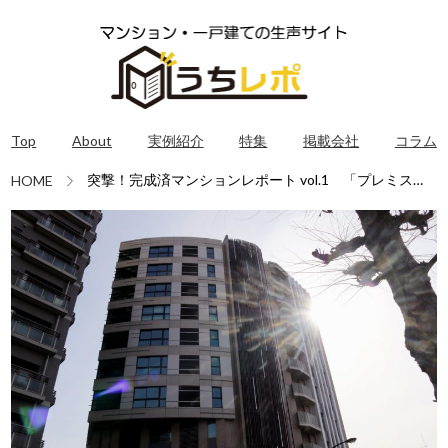
Top
About
実例紹介
特集
掲載会社
コラム
突撃！完成済マンションレポート vol.1 「プレミスト
HOME
三鷹」