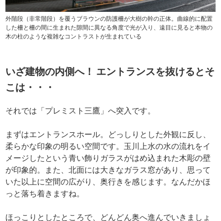
外階段（非常階段）を覆うブラウンの防護柵が大樹の幹の正体。曲線的に配置
した柵と柵の間に生まれた隙間に異なる角度で光が入り、遠目に見ると本物の
木の柱のような複雑なコントラストが生まれている
いざ建物の内側へ！ エントランスを抜けるとそ
こは・・・
それでは「プレミスト三鷹」へ突入です。
まずはエントランスホール。どっしりとした外観に反し、
柔らかな印象の明るい空間です。玉川上水の水の流れをイ
メージしたという青い飾りガラスがはめ込まれた木彫の壁
が印象的。また、北面には大きなガラス窓があり、思って
いた以上に空間の広がり、奥行きを感じます。なんだかほ
っと落ち着きますね。
ほっこりとしたところで、どんどん奥へ進んでいきましょ