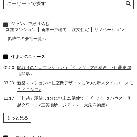
ジャンルで絞り込む
新築マンション
新築一戸建て
注文住宅
リノベーション
⇒掲載中の会社一覧へ
住まいのニュース
01.20
間取りのないマンション!? 「クレヴィア西葛西」<伊藤忠都
市開発>
03.23
新築マンションの住空間デザインに3つの新スタイル<コスモ
スイニシア>
12.17
「川越」駅徒歩1分に地上25階建て「ザ・パークハウス 川
越タワー」<三菱地所レジテンス・大栄不動産>
もっと見る