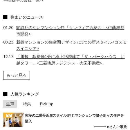
住まいのニュース
01.20
間取りのないマンション!? 「クレヴィア西葛西」<伊藤忠都
市開発>
03.23
新築マンションの住空間デザインに3つの新スタイル<コスモ
スイニシア>
12.17
「川越」駅徒歩1分に地上25階建て「ザ・パークハウス 川
越タワー」<三菱地所レジテンス・大栄不動産>
もっと見る
人気ランキング
生声
特集
Pick-up
究極の二世帯近居スタイル!同じマンションで親子別々の住戸を
購入
Kさんご家族