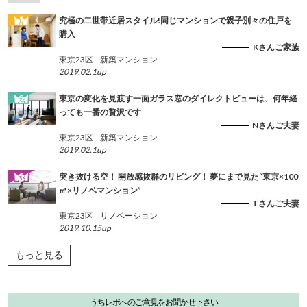
究極の二世帯近居スタイル!同じマンションで親子別々の住戸を
購入
Kさんご家族
東京23区
新築マンション
2019.02.1up
東京の変化を見渡す一面ガラス窓のダイレクトビューは、何年経
っても一番の贅沢です
Nさんご夫妻
東京23区
新築マンション
2019.02.1up
突き抜ける空！ 開放感抜群のリビング！ 夢にまで見た“東京×100
㎡×リノベマンション”
Tさんご夫妻
東京23区
リノベーション
2019.10.15up
もっと見る
うちレポへのご意見をお聞かせ下さい