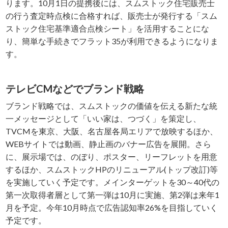
ります。10月1日の提携後には、スムストック住宅販売士
の行う査定時点検に合格すれば、販売士が発行する「スム
ストック住宅基準適合点検シート」を活用することにな
り、簡単な手続きでフラット35が利用できるようになりま
す。
テレビCMなどでブランド戦略
ブランド戦略では、スムストックの価値を伝える新たな統
一メッセージとして「いい家は、つづく」を策定し、
TVCMを東京、大阪、名古屋各局エリアで放映するほか、
WEBサイトでは動画、静止画のバナー広告を展開。さら
に、展示場では、のぼり、ポスター、リーフレットを用意
するほか、スムストックHPのリニューアル(トップ改訂)等
を実施していく予定です。メインターゲットを30～40代の
第一次取得者層として第一弾は10月に実施、第2弾は来年1
月を予定。今年10月時点で広告認知率26%を目指していく
予定です。