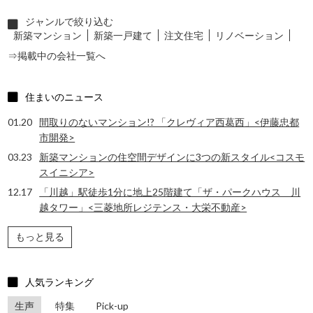
ジャンルで絞り込む
新築マンション
新築一戸建て
注文住宅
リノベーション
⇒掲載中の会社一覧へ
住まいのニュース
01.20
間取りのないマンション!? 「クレヴィア西葛西」<伊藤忠都
市開発>
03.23
新築マンションの住空間デザインに3つの新スタイル<コスモ
スイニシア>
12.17
「川越」駅徒歩1分に地上25階建て「ザ・パークハウス 川
越タワー」<三菱地所レジテンス・大栄不動産>
もっと見る
人気ランキング
生声
特集
Pick-up